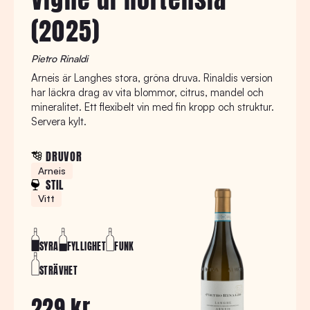
(2025)
Pietro Rinaldi
Arneis är Langhes stora, gröna druva. Rinaldis version
har läckra drag av vita blommor, citrus, mandel och
mineralitet. Ett flexibelt vin med fin kropp och struktur.
Servera kylt.
DRUVOR
Arneis
STIL
Vitt
SYRA
FYLLIGHET
FUNK
STRÄVHET
229 kr