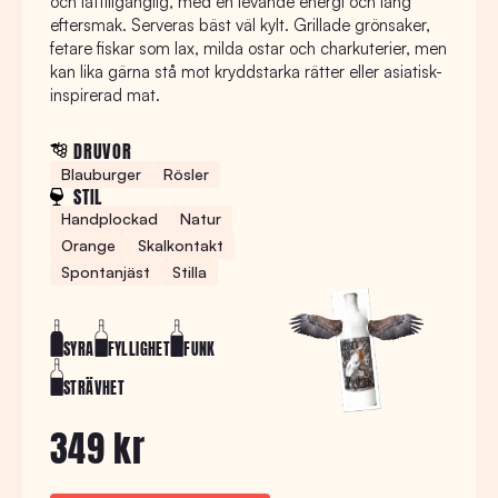
och lättillgänglig, med en levande energi och lång
eftersmak. Serveras bäst väl kylt. Grillade grönsaker,
fetare fiskar som lax, milda ostar och charkuterier, men
kan lika gärna stå mot kryddstarka rätter eller asiatisk-
inspirerad mat.
DRUVOR
Blauburger
Rösler
STIL
Handplockad
Natur
Orange
Skalkontakt
Spontanjäst
Stilla
SYRA
FYLLIGHET
FUNK
STRÄVHET
349 kr