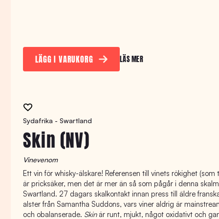
LÄGG I VARUKORG
LÄS MER
Sydafrika - Swartland
Skin (NV)
Vinevenom
Ett vin för whisky-älskare! Referensen till vinets rökighet (som
är pricksäker, men det är mer än så som pågår i denna skal
Swartland. 27 dagars skalkontakt innan press till äldre franska
alster från Samantha Suddons, vars viner aldrig är mainstrea
och obalanserade.
Skin
är runt, mjukt, något oxidativt och ga