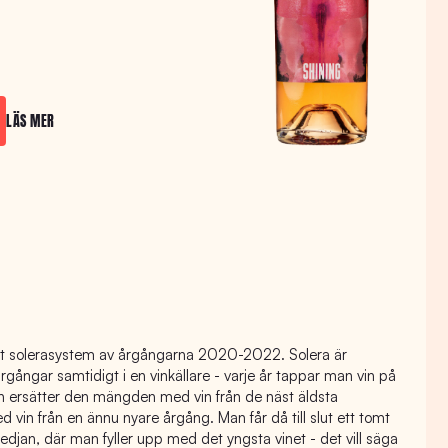
LÄS MER
ett solerasystem av årgångarna 2020-2022. Solera är
årgångar samtidigt i en vinkällare - varje år tappar man vin på
och ersätter den mängden med vin från de näst äldsta
med vin från en ännu nyare årgång. Man får då till slut ett tomt
 kedjan, där man fyller upp med det yngsta vinet - det vill säga