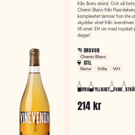
från årets skörd. Och så fort
Chenin Blanc från Paardeberg 
komplexitet lämnar hon lite ut
skyddar vinet från överdriven
till vinet. Ett vin med mycket
dagar!
DRUVOR
Chenin Blanc
STIL
Natur
Stilla
Vitt
SYRA
FYLLIGHET
FUNK
STRÄ
214 kr