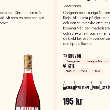
Vinevenom
ache och Cinsault i en skönt
Carignan och Touriga Naciona
väl kylt som en rosé och sen
Rioja. Allt lagrat på äldre f
romer.
och därför utvecklar ett tunt
f
kommer från den maderiserade
och syrekontakt som i vinern
de blekt laxrosa Provence-vin
den öpnna flaskan.
DRUVOR
Carignan
Touriga Nacion
STIL
Natur
Rosé
Stilla
SYRA
FYLLIGHET
FUNK
STRÄ
195 kr