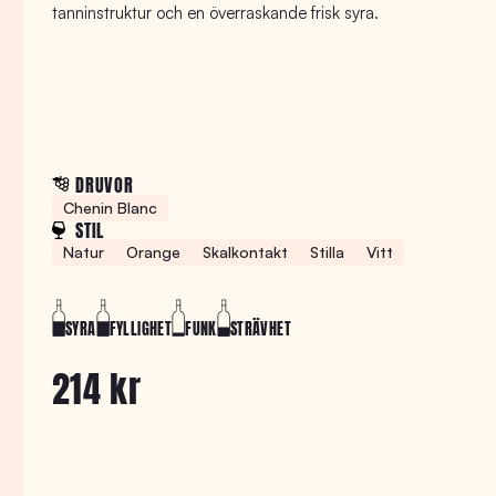
tanninstruktur och en överraskande frisk syra.
DRUVOR
Chenin Blanc
STIL
Natur
Orange
Skalkontakt
Stilla
Vitt
SYRA
FYLLIGHET
FUNK
STRÄVHET
214 kr