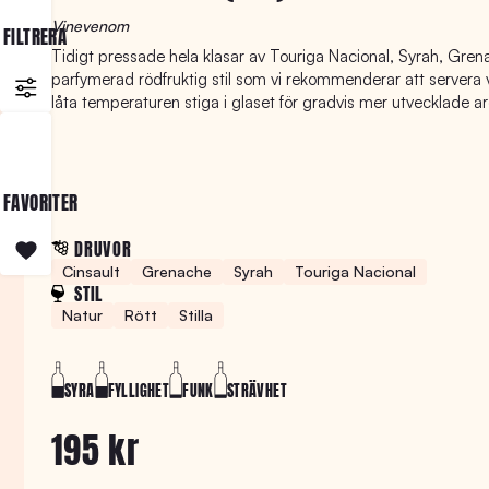
Vinevenom
FILTRERA
Tidigt pressade hela klasar av Touriga Nacional, Syrah, Gren
parfymerad rödfruktig stil som vi rekommenderar att servera 
låta temperaturen stiga i glaset för gradvis mer utvecklade a
FAVORITER
DRUVOR
Cinsault
Grenache
Syrah
Touriga Nacional
STIL
Natur
Rött
Stilla
SYRA
FYLLIGHET
FUNK
STRÄVHET
195 kr