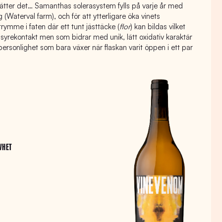
sätter det… Samanthas solerasystem fylls på varje år med
(Waterval farm), och för att ytterligare öka vinets
rymme i faten där ett tunt jästtäcke (
flor
) kan bildas vilket
 syrekontakt men som bidrar med unik, lätt oxidativ karaktär
 personlighet som bara växer när flaskan varit öppen i ett par
VHET