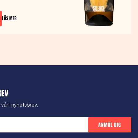
LÄS MER
REV
l vårt nyhetsbrev.