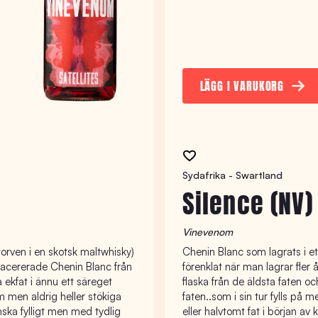
LÄGG I VARUKORG
Sydafrika - Swartland
Silence (NV)
Vinevenom
 torven i en skotsk maltwhisky)
Chenin Blanc som lagrats i 
macererade Chenin Blanc från
förenklat när man lagrar fler 
 ekfat i ännu ett säreget
flaska från de äldsta faten 
m men aldrig heller stökiga
faten..som i sin tur fylls på 
nska fylligt men med tydlig
eller halvtomt fat i början av