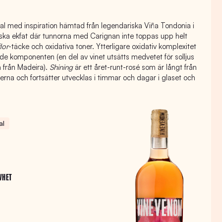
l med inspiration hämtad från legendariska Viña Tondonia i
ranska ekfat där tunnorna med Carignan inte toppas upp helt
lor
-täcke och oxidativa toner. Ytterligare oxidativ komplexitet
 komponenten (en del av vinet utsätts medvetet för solljus
a från Madeira).
Shining
är ett året-runt-rosé som är långt från
erna och fortsätter utvecklas i timmar och dagar i glaset och
al
VHET