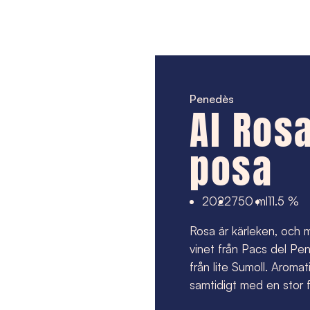
Penedès
Al Rosa
posa
2022
750 ml
11.5 %
Rosa är kärleken, och 
vinet från Pacs del Pe
från lite Sumoll. Aromat
samtidigt med en stor f