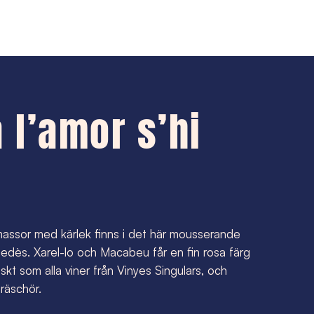
 l’amor s’hi 
massor med kärlek finns i det här mousserande
nedès. Xarel-lo och Macabeu får en fin rosa färg
iskt som alla viner från Vinyes Singulars, och
räschör.