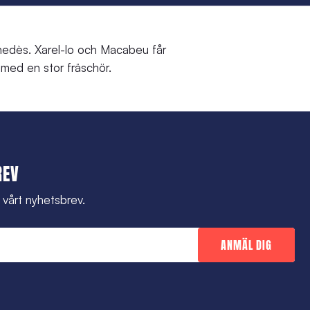
enedès. Xarel-lo och Macabeu får
t med en stor fräschör.
REV
l vårt nyhetsbrev.