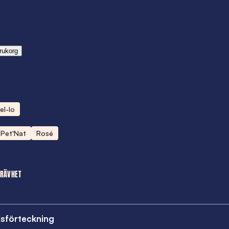
rukorg
el-lo
Pet'Nat
Rosé
TRÄVHET
lsförteckning