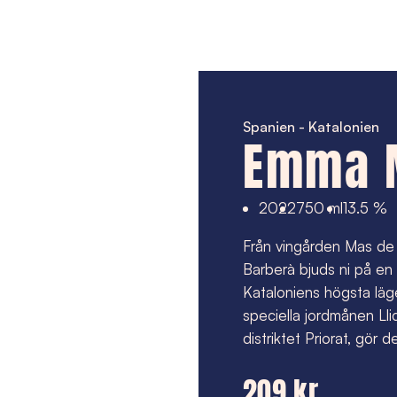
Spanien - Katalonien
Emma 
2022
750 ml
13.5 %
Från vingården Mas de
Barberà bjuds ni på en 
Kataloniens högsta lä
speciella jordmånen Lli
distriktet Priorat, gör d
209 kr