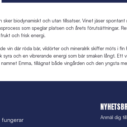
den sker biodynamiskt och utan tillsatser. Vinet jäser spontant
nsprocess som speglar platsen och årets förutsättningar. Res
frukt och frisk energi.
nde vin där röda bär, vildörter och mineralrik skiffer möts i fi
k syra och en vibrerande energi som bär smaken långt. Ett vi
om namnet Emma, tillägnat både vingården och den yngsta me
NYHETSB
Anmäl dig til
 fungerar