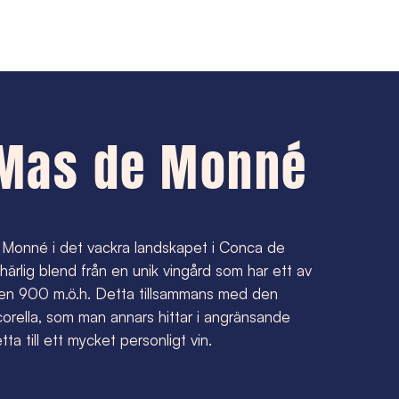
Mas de Monné
 Monné i det vackra landskapet i Conca de
härlig blend från en unik vingård som har ett av
gen 900 m.ö.h. Detta tillsammans med den
corella, som man annars hittar i angränsande
etta till ett mycket personligt vin.