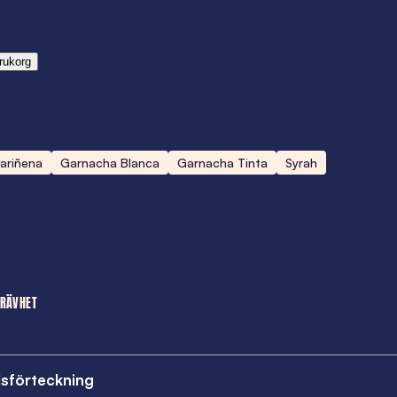
rukorg
ariñena
Garnacha Blanca
Garnacha Tinta
Syrah
TRÄVHET
lsförteckning