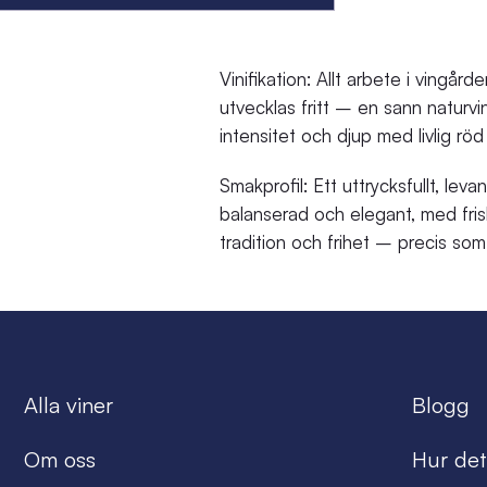
Vinifikation: Allt arbete i vingår
utvecklas fritt – en sann naturvi
intensitet och djup med livlig röd 
Smakprofil: Ett uttrycksfullt, leva
balanserad och elegant, med fris
tradition och frihet – precis s
Alla viner
Blogg
Om oss
Hur det