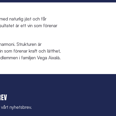
 med naturlig jäst och får
ultatet är ett vin som förenar
n harmoni. Strukturen är
n som förenar kraft och lätthet,
dlemmen i familjen Vega Aixalà.
REV
l vårt nyhetsbrev.