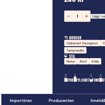
Emma
Lägg i va
Mas
de
Monné
DRUVOR
mängd
Cabernet Sauvignon
C
Tempranillo
STIL
Natur
Rött
Stilla
SYRA
FYLLIGHET
FUNK
S
Importören
Producenten
Innehål