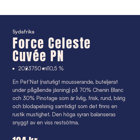
Sydafrika
Force Celeste 
Cuvée PN
2023
750 ml
10,5 %
En Pet’Nat (naturligt mousserande, buteljerat
under pågående jäsning) på 70% Chenin Blanc
och 30% Pinotage som är livlig, frisk, rund, bärig
och blodapelsinig samtidigt som det finns en
rustik mustighet. Den höga syran balanseras
snyggt av en viss restsötma.