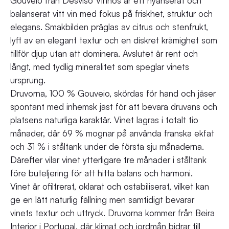
Gouveio från Desviso Vinhos är ett nyanserat och
balanserat vitt vin med fokus på friskhet, struktur och
elegans. Smakbilden präglas av citrus och stenfrukt,
lyft av en elegant textur och en diskret krämighet som
tillför djup utan att dominera. Avslutet är rent och
långt, med tydlig mineralitet som speglar vinets
ursprung.
Druvorna, 100 % Gouveio, skördas för hand och jäser
spontant med inhemsk jäst för att bevara druvans och
platsens naturliga karaktär. Vinet lagras i totalt tio
månader, där 69 % mognar på använda franska ekfat
och 31 % i ståltank under de första sju månaderna.
Därefter vilar vinet ytterligare tre månader i ståltank
före buteljering för att hitta balans och harmoni.
Vinet är ofiltrerat, oklarat och ostabiliserat, vilket kan
ge en lätt naturlig fällning men samtidigt bevarar
vinets textur och uttryck. Druvorna kommer från Beira
Interior i Portugal, där klimat och jordmån bidrar till