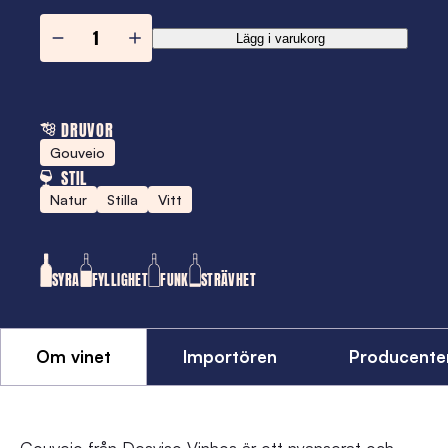
Gouveio
Lägg i varukorg
mängd
DRUVOR
Gouveio
STIL
Natur
Stilla
Vitt
SYRA
FYLLIGHET
FUNK
STRÄVHET
Om vinet
Importören
Producente