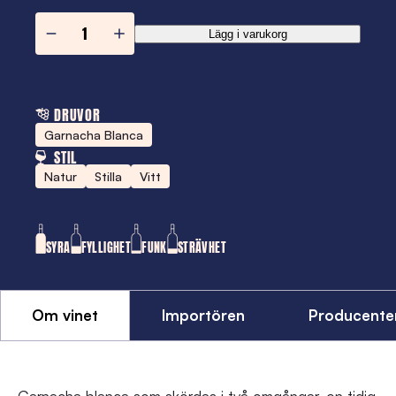
L’Abrunet
Lägg i varukorg
Blanc
mängd
DRUVOR
Garnacha Blanca
STIL
Natur
Stilla
Vitt
SYRA
FYLLIGHET
FUNK
STRÄVHET
Om vinet
Importören
Producente