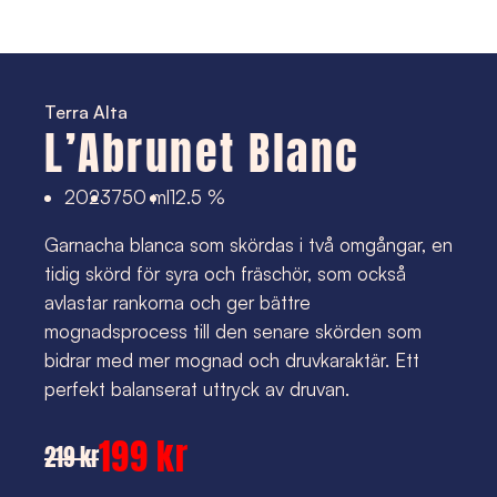
Terra Alta
L’Abrunet Blanc
2023
750 ml
12.5 %
Garnacha blanca som skördas i två omgångar, en
tidig skörd för syra och fräschör, som också
avlastar rankorna och ger bättre
mognadsprocess till den senare skörden som
bidrar med mer mognad och druvkaraktär. Ett
perfekt balanserat uttryck av druvan.
199 kr
219 kr