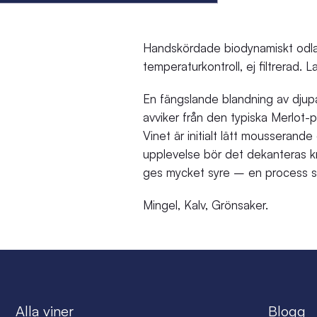
Handskördade biodynamiskt odlad
temperaturkontroll, ej filtrerad. 
En fängslande blandning av djupa
avviker från den typiska Merlot-
Vinet är initialt lätt mousserande
upplevelse bör det dekanteras kr
ges mycket syre – en process som
Mingel, Kalv, Grönsaker.
Alla viner
Blogg