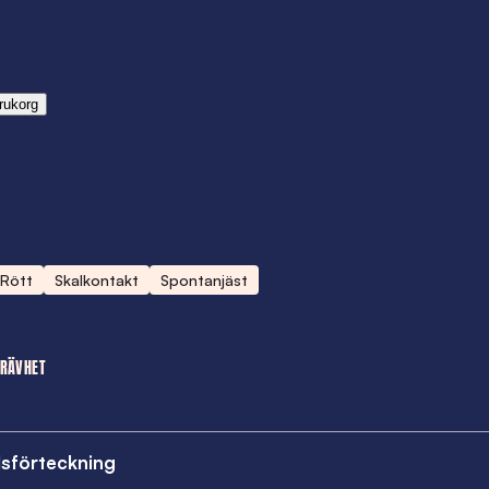
rukorg
Rött
Skalkontakt
Spontanjäst
TRÄVHET
lsförteckning