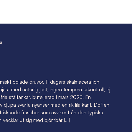
da
skt odlade druvor. 11 dagars skalmaceration
äst med naturlig jäst, ingen temperaturkontroll, ej
tfria ståltankar, buteljerad i mars 2023. En
 djupa svarta nyanser med en rik lila kant. Doften
riskande fräschör som avviker från den typiska
 vecklar ut sig med björnbär […]