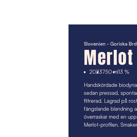
Slovenien - Goriska Br
Merlot
2023
750 ml
13 %
Handskördade biodynami
sedan pressad, spontanj
filtrerad. Lagrad på ros
fängslande blandning av
överraskar med en uppf
Merlot-profilen. Smaken