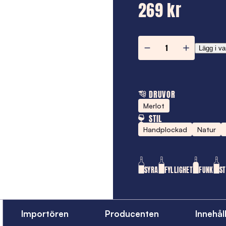
269 kr
Merlot
Lägg i va
mängd
DRUVOR
Merlot
STIL
Handplockad
Natur
SYRA
FYLLIGHET
FUNK
S
Importören
Producenten
Innehål