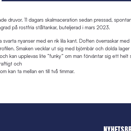
e druvor. 11 dagars skalmaceration sedan pressad, spontanjä
Lagrad på rostfria ståltankar, buteljerad i mars 2023.
 svarta nyanser med en rik lila kant. Doften överraskar me
profilen. Smaken vecklar ut sig med björnbär och dolda lager
 och kan upplevas lite ”funky” om man förväntar sig ett helt s
aftigt och
 kan ta mellan en till två timmar.
NYHETSB