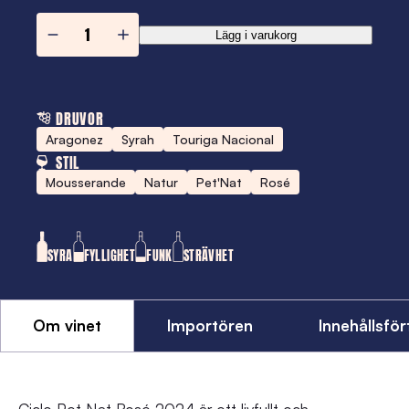
Petnat
Lägg i varukorg
Ciclo
Rosado
mängd
DRUVOR
Aragonez
Syrah
Touriga Nacional
STIL
Mousserande
Natur
Pet'Nat
Rosé
SYRA
FYLLIGHET
FUNK
STRÄVHET
Om vinet
Importören
Innehållsfö