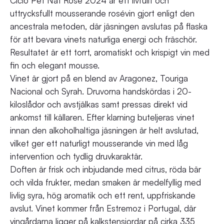
Ciclo Pet Nat Rosé 2024 är ett livfullt och
uttrycksfullt mousserande rosévin gjort enligt den
ancestrala metoden, där jäsningen avslutas på flaska
för att bevara vinets naturliga energi och fräschör.
Resultatet är ett torrt, aromatiskt och krispigt vin med
fin och elegant mousse.
Vinet är gjort på en blend av Aragonez, Touriga
Nacional och Syrah. Druvorna handskördas i 20-
kiloslådor och avstjälkas samt pressas direkt vid
ankomst till källaren. Efter klarning buteljeras vinet
innan den alkoholhaltiga jäsningen är helt avslutad,
vilket ger ett naturligt mousserande vin med låg
intervention och tydlig druvkaraktär.
Doften är frisk och inbjudande med citrus, röda bär
och vilda frukter, medan smaken är medelfyllig med
livlig syra, hög aromatik och ett rent, uppfriskande
avslut. Vinet kommer från Estremoz i Portugal, där
vingårdarna ligger på kalkstensjordar på cirka 335