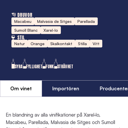
mängd
DRUVOR
Macabeu
Malvasia de Sitges
Parellada
Sumoll Blanc
Xarel-lo
STIL
Natur
Orange
Skalkontakt
Stilla
Vitt
SYRA
FYLLIGHET
FUNK
STRÄVHET
Om vinet
Importören
Producente
En blandning av alla vinifikationer på Xarel·lo,
Macabeu, Parellada, Malvasia de Sitges och Sumoll