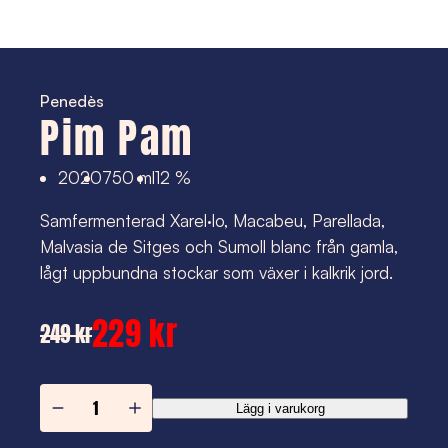
Penedès
Pim Pam
2020
750 ml
12 %
Samfermenterad Xarel·lo, Macabeu, Parellada,
Malvasia de Sitges och Sumoll blanc från gamla,
lågt uppbundna stockar som växer i kalkrik jord.
229 kr
249 kr
Pim
Lägg i varukorg
Pam