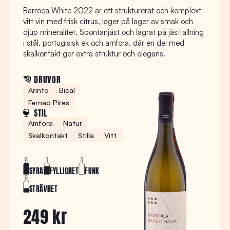
Barroca White 2022 är ett strukturerat och komplext
vitt vin med frisk citrus, lager på lager av smak och
djup mineralitet. Spontanjäst och lagrat på jästfällning
i stål, portugisisk ek och amfora, där en del med
skalkontakt ger extra struktur och elegans.
DRUVOR
Arinto
Bical
Fernao Pires
STIL
Amfora
Natur
Skalkontakt
Stilla
Vitt
SYRA
FYLLIGHET
FUNK
STRÄVHET
249 kr